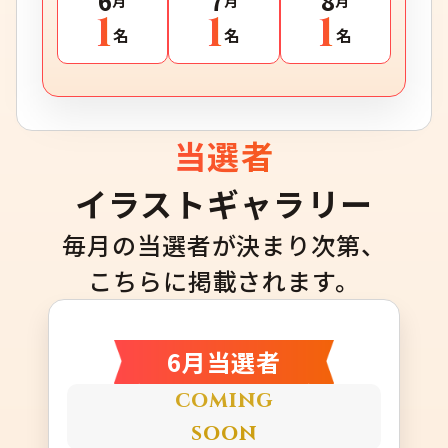
6
7
8
月
月
月
1
1
1
名
名
名
当選者
イラストギャラリー
毎月の当選者が決まり次第、
こちらに掲載されます。
6月当選者
coming
soon