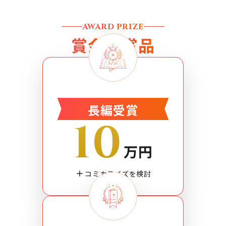
AWARD PRIZE
賞金
・
賞品
長編受賞
10
万円
コミカライズを検討