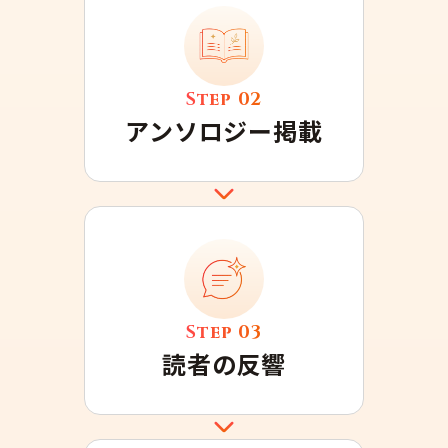
Step
02
アンソロジー掲載
Step
03
読者の反響