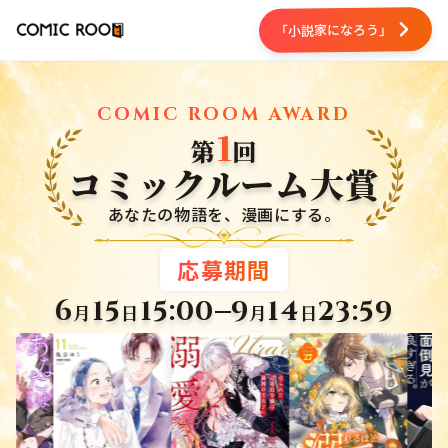
「小説家になろう」
COMIC ROOM AWARD
1
第
回
コミックルーム大賞
あなたの物語を、漫画にする。
応募期間
6
15
15:00
9
14
23:59
月
日
月
日