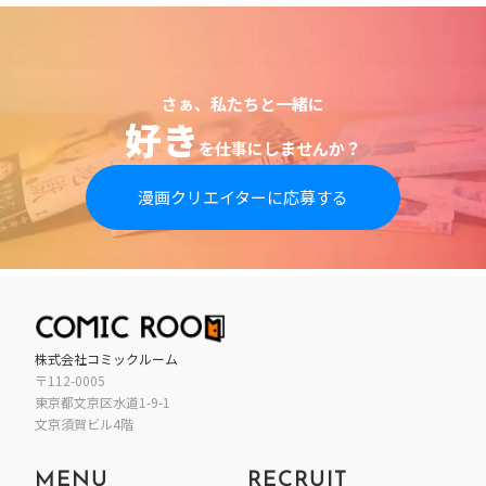
さぁ、私たちと一緒に
好き
を仕事にしませんか？
漫画クリエイターに応募する
株式会社コミックルーム
〒112-0005
東京都
文京区
水道1-9-1
文京須賀ビル4階
MENU
RECRUIT