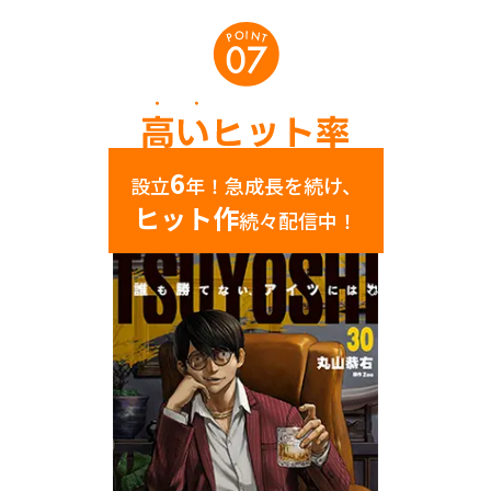
6
設立
年！急成長を続け、
ヒット作
続々配信中！