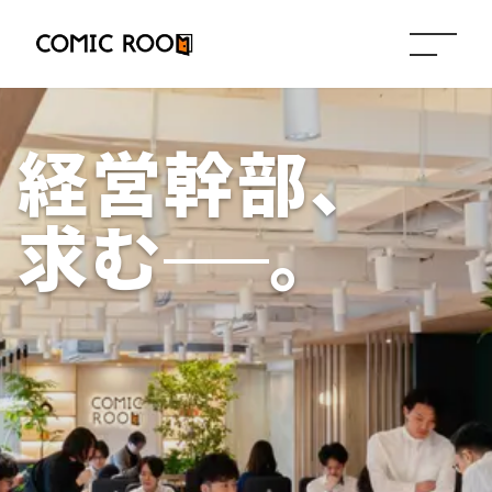
MENU
経営幹部、
求む
。