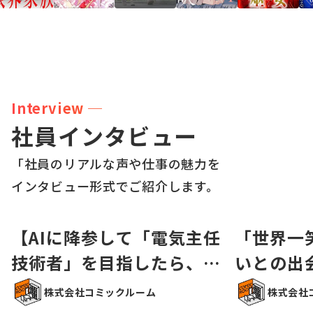
Interview ─
社員インタビュー
「社員のリアルな声や仕事の魅力を
インタビュー形式でご紹介します。
【AIに降参して「電気主任
「世界一
技術者」を目指したら、な
いとの出
ぜか漫画制作会社の経理に
への挑戦
株式会社コミックルーム
株式会社
なっていた話】